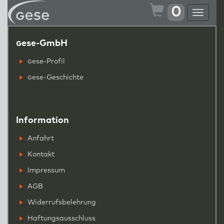
0
Toggle
navigat
g
ese-GmbH
g
ese-Profil
g
ese-Geschichte
Information
Anfahrt
Kontakt
Impressum
AGB
Widerrufsbelehrung
Haftungsausschluss