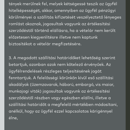
tények merülnek fel, melyek kétségessé teszik az ügyfél
hitelképességét, akkor, amennyiben az ügyfél pénzügyi
körülményei a szállítás kifizetését veszélyeztető lényeges
romlást okoznak, jogosultak vagyunk az értékesítési
szerződéstől történő elállásra, ha a vételár nem került
előzetesen kiegyenlítésre illetve nem kaptunk
biztosítékot a vételár megfizetésére.
3. A megadott szállítási határidőket lehetőség szerint
betartjuk, azonban azok nem kötelező érvényűek. Az
ügyfélrendelések részleges teljesítésének jogát
fenntartjuk. A felelősségi körünkön kívül eső szállítási
akadályok (üzemzavarok, háború, embargó, vis maior,
munkajogi viták) jogosultak vagyunk az értékesítési
szerződéstől részben vagy egészben elállni, illetve a
szállítási határidőt a megfelelő mértékben módosítani,
anélkül, hogy az ügyfél ezzel kapcsolatos kárigénnyel
élne,