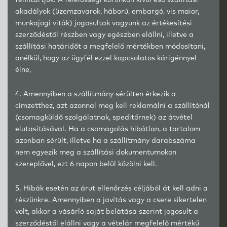
fenntartjuk. A felelősségi körünkön kívül eső szállítási
akadályok (üzemzavarok, háború, embargó, vis maior,
munkajogi viták) jogosultak vagyunk az értékesítési
szerződéstől részben vagy egészben elállni, illetve a
szállítási határidőt a megfelelő mértékben módosítani,
anélkül, hogy az ügyfél ezzel kapcsolatos kárigénnyel
élne,
4. Amennyiben a szállítmány sérülten érkezik a
címzetthez, azt azonnal meg kell reklamálni a szállítónál
(csomagküldő szolgálatnak, speditőrnek) az átvétel
elutasításával. Ha a csomagolás hibátlan, a tartalom
azonban sérült, illetve ha a szállítmány darabszáma
nem egyezik meg a szállítási dokumentumokon
szereplővel, ezt 6 napon belül közölni kell.
5. Hibák esetén az árut ellenőrzés céljából át kell adni a
részünkre. Amennyiben a javítás vagy a csere sikertelen
volt, akkor a vásárló saját belátása szerint jogosult a
szerződéstől elállni vagy a vételár megfelelő mértékű