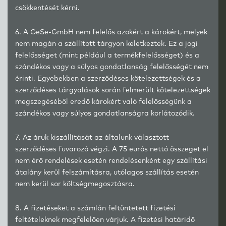
csökkentését kérni.
6. A GeSe-GmbH nem felelős azokért a károkért, melyek
nem magán a szállított tárgyon keletkeztek. Ez a jogi
felelősséget (mint például a termékfelelősséget) és a
szándékos vagy a súlyos gondatlanság felelősségét nem
érinti. Egyebekben a szerződéses kötelezettségek és a
szerződéses tárgyalások során felmerült kötelezettségek
megszegéséből eredő károkért való felelősségünk a
szándékos vagy súlyos gondatlanságra korlátozódik.
7. Az áruk kiszállítását az általunk választott
szerződéses fuvarozó végzi. A 75 eurós nettó összeget el
nem érő rendelések esetén rendelésenként egy szállítási
átalány kerül felszámításra, utólagos szállítás esetén
nem kerül sor költségmegosztásra.
8. A fizetéseket a számlán feltüntetett fizetési
feltételeknek megfelelően várjuk. A fizetési határidő