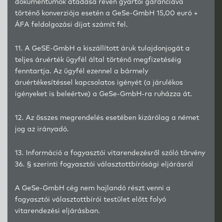
dokumentumok átadása révén gyártói garanciává
történő konverziója esetén a GeSe-GmbH 15,00 euró +
ÁFA feldolgozási díjat számít fel.
11. A GeSE-GmbH a kiszállított áruk tulajdonjogát a
teljes áruérték ügyfél által történő megfizetéséig
fenntartja. Az ügyfél ezennel a bármely
áruértékesítéssel kapcsolatos igényét (a járulékos
igényeket is beleértve) a GeSe-GmbH-ra ruházza át.
12. Az összes megrendelés esetében kizárólag a német
jog az irányadó.
13. Információ a fogyasztói vitarendezésről szóló törvény
36. § szerinti fogyasztói választottbírósági eljárásról
A GeSe-GmbH cég nem hajlandó részt venni a
fogyasztói választottbírói testület előtt folyó
vitarendezési eljárásban.