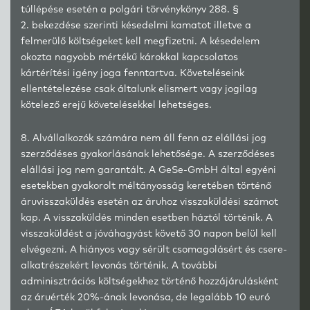
túllépése esetén a polgári törvénykönyv 288. §
2. bekezdése szerinti késedelmi kamatot illetve a
felmerülő költségeket kell megfizetni. A késedelem
okozta nagyobb mértékű károkkal kapcsolatos
kártérítési igény joga fenntartva. Követeléseink
ellentételezése csak általunk elismert vagy jogilag
kötelező erejű követelésekkel lehetséges.
8. Alvállalkozók számára nem áll fenn az elállási jog
szerződéses gyakorlásának lehetősége. A szerződéses
elállási jog nem garantált. A GeSe-GmbH által egyéni
esetekben gyakorolt méltányosság keretében történő
áruvisszaküldés esetén az áruhoz visszaküldési számot
kap. A visszaküldés minden esetben háztól történik. A
visszaküldést a jóváhagyást követő 30 napon belül kell
elvégezni. A hiányos vagy sérült csomagolásért és csere-
alkatrészekért levonás történik. A további
adminisztrációs költségekhez történő hozzájárulásként
az áruérték 20%-ának levonása, de legalább 10 euró