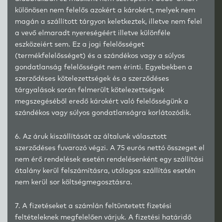
különösen nem felelős azokért a károkért, melyek nem
magán a szállított tárgyon keletkeztek, illetve nem felel
a vevő elmaradt nyereségéért illetve különféle
eszközeiért sem. Ez a jogi felelősséget
(termékfelelősséget) és a szándékos vagy a súlyos
gondatlanság felelősségét nem érinti. Egyebekben a
szerződéses kötelezettségek és a szerződéses
tárgyalások során felmerült kötelezettségek
megszegéséből eredő károkért való felelősségünk a
szándékos vagy súlyos gondatlanságra korlátozódik.
6. Az áruk kiszállítását az általunk választott
szerződéses fuvarozó végzi. A 75 eurós nettó összeget el
nem érő rendelések esetén rendelésenként egy szállítási
átalány kerül felszámításra, utólagos szállítás esetén
nem kerül sor költségmegosztásra.
7. A fizetéseket a számlán feltüntetett fizetési
feltételeknek megfelelően várjuk. A fizetési határidő