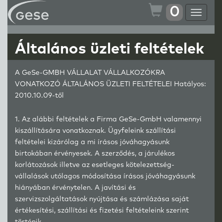
0
Toggle
navigat
Általános üzleti feltételek
A GeSe-GMBH VÁLLALAT VÁLLALKOZÓKRA
VONATKOZÓ ÁLTALÁNOS ÜZLETI FELTÉTELEI Hatályos:
2010.10.09-től
1. Az alábbi feltételek a Firma GeSe-GmbH valamennyi
kiszállítására vonatkoznak. Ügyfeleink szállítási
feltételei kizárólag a mi írásos jóváhagyásunk
birtokában érvényesek. A szerződés, a járulékos
korlátozások illetve az esetleges kötelezettség-
vállalások utólagos módosítása írásos jóváhagyásunk
hiányában érvénytelen. A javítási és
szervizszolgáltatások nyújtása és számlázása saját
értékesítési, szállítási és fizetési feltételeink szerint