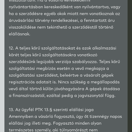
visszatartani. Ha a vásárló kereskedelmi
nyilvántartásban kereskedőként van nyilvántartva, vagy
ha a szerződésre egyéb okok miatt nem vonatkoznak az
áruvásárlási törvény rendelkezései, a fenntartott áru
visszaküldése nem tekinthető a szerződéstől történő
elállásnak.
12. A teljes körű szolgáltatásokat és azok alkalmazási
körét teljes körű szolgáltatásokra vonatkozó
szerződésünk legújabb verziója szabályozza. Teljes körű
szolgáltatási megbízás esetén a vevő megkapja a
szolgáltatási szerződést, beleértve a vásárolt gépek
regisztrációs adatait is. Nincs szükség a megállapodás
vevő által törtnő külön jóváhagyására A gépek átadása
a finanszírozástól, ezáltal pedig a jogviszonytól függ.
13. Az ügyfél PTK 13.§ szerinti elállási joga
Amennyiben a vásárló fogyasztó, úgy őt tizennégy napos
elállási jog illeti meg. Fogyasztó minden olyan
természetes személy, aki túlnyomórészt nem