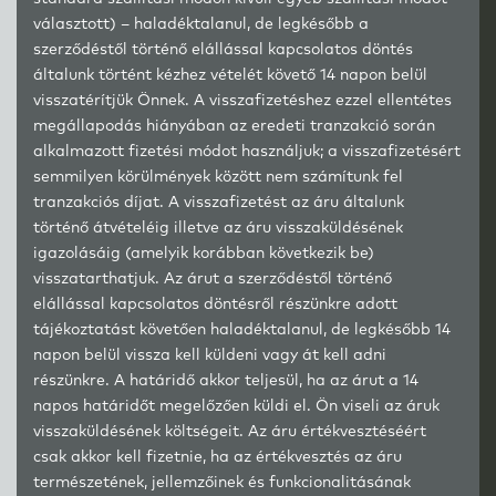
választott) – haladéktalanul, de legkésőbb a
szerződéstől történő elállással kapcsolatos döntés
általunk történt kézhez vételét követő 14 napon belül
visszatérítjük Önnek. A visszafizetéshez ezzel ellentétes
megállapodás hiányában az eredeti tranzakció során
alkalmazott fizetési módot használjuk; a visszafizetésért
semmilyen körülmények között nem számítunk fel
tranzakciós díjat. A visszafizetést az áru általunk
történő átvételéig illetve az áru visszaküldésének
igazolásáig (amelyik korábban következik be)
visszatarthatjuk. Az árut a szerződéstől történő
elállással kapcsolatos döntésről részünkre adott
tájékoztatást követően haladéktalanul, de legkésőbb 14
napon belül vissza kell küldeni vagy át kell adni
részünkre. A határidő akkor teljesül, ha az árut a 14
napos határidőt megelőzően küldi el.
Ön viseli az áruk
visszaküldésének költségeit.
Az áru értékvesztéséért
csak akkor kell fizetnie, ha az értékvesztés az áru
természetének, jellemzőinek és funkcionalitásának