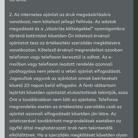
történik.
2. Az internetes ajánlat az áruk megvásárlására
vonatkozó, nem kötelező jellegű felhívás. Az adatok
megadását és a „Vásárlás költségekkel” nyomógombra
történő kattintást követően Ön kötelező érvényű
ajánlatot tesz az értékesítési szerződés megkötésére
vonatkozóan. Kötelező érvényű megrendelést azonban
telefonon vagy telefaxon keresztül is adhat. Az e-
mailben vagy telefaxon leadott rendelés azonnali
jóváhagyása nem jelenti a vételi ajánlat elfogadását.
Jogosultak vagyunk az ajánlatot annak beérkezését
követő 20 napon belül elfogadni. A fenti időtartam
lejártát követően ajánlatát elutasítottnak tekintjük, azaz
Önt a továbbiakban nem köti az ajánlata. Telefonos
megrendelés esetén az értékesítési szerződés csak az
ajánlat azonnali elfogadását követően jön létre. Az
adatcserével továbbított megrendelések esetében az
ügyfél által meghatározott árak nem tekintendők
elküldöttnek. Ha a szerződés megkötését követően olyan