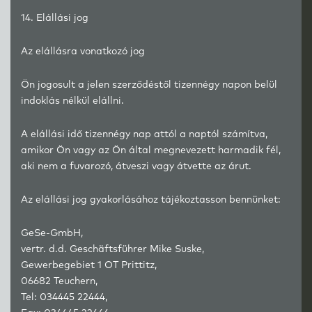
14. Elállási jog
Az elállásra vonatkozó jog
Ön jogosult a jelen szerződéstől tizennégy napon belül
indoklás nélkül elállni.
A elállási idő tizennégy nap attól a naptól számítva,
amikor Ön vagy az Ön által megnevezett harmadik fél,
aki nem a fuvarozó, átveszi vagy átvette az árut.
Az elállási jog gyakorlásához tájékoztasson bennünket:
GeSe-GmbH,
vertr. d.d. Geschäftsführer Mike Suske,
Gewerbegebiet 1 OT Prittitz,
06682 Teuchern,
Tel: 034445 22444,