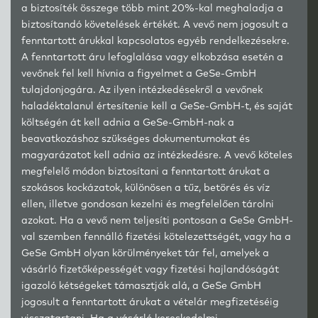
a biztosíték összege több mint 20%-kal meghaladja a
biztosítandó követelések értékét. A vevő nem jogosult a
fenntartott árukkal kapcsolatos egyéb rendelkezésekre.
A fenntartott áru lefoglalása vagy elkobzása esetén a
vevőnek fel kell hívnia a figyelmet a GeSe-GmbH
tulajdonjogára. Az ilyen intézkedésekről a vevőnek
haladéktalanul értesítenie kell a GeSe-GmbH-t, és saját
költségén át kell adnia a GeSe-GmbH-nak a
beavatkozáshoz szükséges dokumentumokat és
magyarázatot kell adnia az intézkedésre. A vevő köteles
megfelelő módon biztosítani a fenntartott árukat a
szokásos kockázatok, különösen a tűz, betörés és víz
ellen, illetve gondosan kezelni és megfelelően tárolni
azokat. Ha a vevő nem teljesíti pontosan a GeSe GmbH-
val szemben fennálló fizetési kötelezettségét, vagy ha a
GeSe GmbH olyan körülményeket tár fel, amelyek a
vásárló fizetőképességét vagy fizetési hajlandóságát
igazoló kétségeket támasztják alá, a GeSe GmbH
jogosult a fenntartott árukat a vételár megfizetéséig