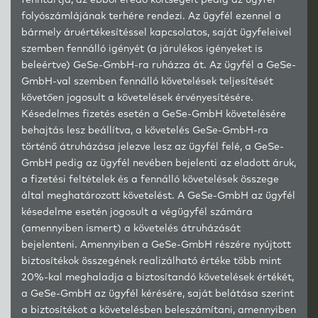
fenntartja, az ebből eredő költségeit pedig az ügyfél
folyószámlájának terhére rendezi. Az ügyfél ezennel a
bármely áruértékesítéssel kapcsolatos, saját ügyfeleivel
szemben fennálló igényét (a járulékos igényeket is
beleértve) GeSe-GmbH-ra ruházza át. Az ügyfél a GeSe-
GmbH-val szemben fennálló követelések teljesítését
követően jogosult a követelések érvényesítésére.
Késedelmes fizetés esetén a GeSe-GmbH követelésére
behajtás lesz beállítva, a követelés GeSe-GmbH-ra
történő átruházása jelezve lesz az ügyfél felé, a GeSe-
GmbH pedig az ügyfél nevében bejelenti az eladott áruk,
a fizetési feltételek és a fennálló követelések összege
által meghatározott követelést. A GeSe-GmbH az ügyfél
késedelme esetén jogosult a végügyfél számára
(amennyiben ismert) a követelés átruházását
bejelenteni. Amennyiben a GeSe-GmbH részére nyújtott
biztosítékok összegének realizálható értéke több mint
20%-kal meghaladja a biztosítandó követelések értékét,
a GeSe-GmbH az ügyfél kérésére, saját belátása szerint
a biztosítékot a követelésben beleszámítani, amennyiben