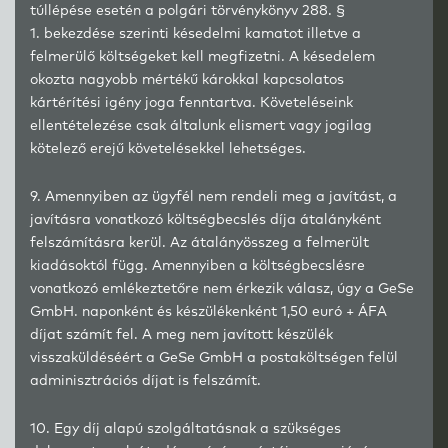
túllépése esetén a polgári törvénykönyv 288. §
1. bekezdése szerinti késedelmi kamatot illetve a
felmerülő költségeket kell megfizetni. A késedelem
okozta nagyobb mértékű károkkal kapcsolatos
kártérítési igény joga fenntartva. Követeléseink
ellentételezése csak általunk elismert vagy jogilag
kötelező erejű követelésekkel lehetséges.
9. Amennyiben az ügyfél nem rendeli meg a javítást, a
javításra vonatkozó költségbecslés díja átalányként
felszámításra kerül. Az átalányösszeg a felmerült
kiadásoktól függ. Amennyiben a költségbecslésre
vonatkozó emlékeztetőre nem érkezik válasz, úgy a GeSe
GmbH. naponként és készülékenként 1,50 euró + ÁFA
díjat számít fel. A meg nem javított készülék
visszaküldéséért a GeSe GmbH a postaköltségen felül
adminisztrációs díjat is felszámít.
10. Egy díj alapú szolgáltatásnak a szükséges