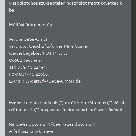
vizsgálatához szükségtelen használat miatt következik
be.
Elállási űrlap mintája
An die GeSe-GmbH,
vertr.d.d. Geschäftsführer Mike Suske,
Gewerbegebiet 1 OT Prittitz,
06682 Teuchern,
Tel: 034445 22444,
Fax: 034445 22666,
E-Mail: Widerruf@GeSe-GmbH.de,
Ezennel elállok/elállunk (*) az általam/általunk (*) kötött
alábbi áruk (*) megvásárlására vonatkozó szerződéstől:
Rendelés dátuma(*)/beérkezés dátuma (*)
A felhasználó(k) neve