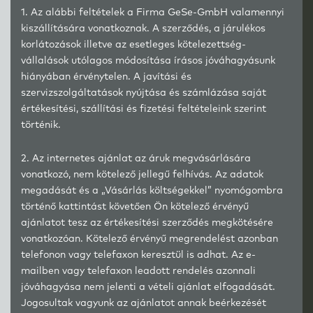
1. Az alábbi feltételek a Firma GeSe-GmbH valamennyi
kiszállítására vonatkoznak. A szerződés, a járulékos
korlátozások illetve az esetleges kötelezettség-
vállalások utólagos módosítása írásos jóváhagyásunk
hiányában érvénytelen. A javítási és
szervizszolgáltatások nyújtása és számlázása saját
értékesítési, szállítási és fizetési feltételeink szerint
történik.
2. Az internetes ajánlat az áruk megvásárlására
vonatkozó, nem kötelező jellegű felhívás. Az adatok
megadását és a „Vásárlás költségekkel” nyomógombra
történő kattintást követően Ön kötelező érvényű
ajánlatot tesz az értékesítési szerződés megkötésére
vonatkozóan. Kötelező érvényű megrendelést azonban
telefonon vagy telefaxon keresztül is adhat. Az e-
mailben vagy telefaxon leadott rendelés azonnali
jóváhagyása nem jelenti a vételi ajánlat elfogadását.
Jogosultak vagyunk az ajánlatot annak beérkezését