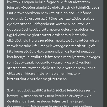
követő 20 napon belül elfogadni. A fenti időtartam
lejártát követően ajánlatát elutasítottnak tekintjük, azaz
Önt a továbbiakban nem köti az ajánlata. Telefonos
megrendelés esetén az értékesítési szerződés csak az
ajánlat azonnali elfogadását követően jön létre. Az
adatcserével továbbított megrendelések esetében az
ügyfél által meghatározott árak nem tekintendők
elküldöttnek. Ha a szerződés megkötését követően olyan
tények merülnek fel, melyek kétségessé teszik az ügyfél
hitelképességét, akkor, amennyiben az ügyfél pénzügyi
körülményei a szállítás kifizetését veszélyeztető lényeges
romlást okoznak, jogosultak vagyunk az értékesítési
szerződéstől történő elállásra, ha a vételár nem került
előzetesen kiegyenlítésre illetve nem kaptunk
biztosítékot a vételár megfizetésére.
3. A megadott szállítási határidőket lehetőség szerint
betartjuk, azonban azok nem kötelező érvényűek. Az
ügyfélrendelések részleges teljesítésének jogát