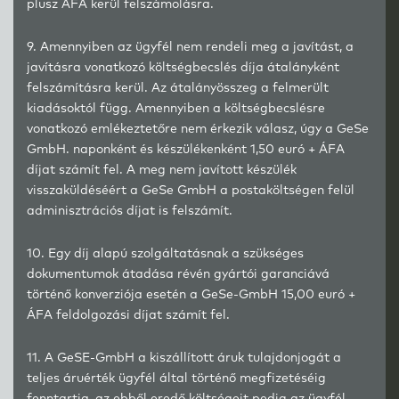
plusz ÁFA kerül felszámolásra.
9. Amennyiben az ügyfél nem rendeli meg a javítást, a
javításra vonatkozó költségbecslés díja átalányként
felszámításra kerül. Az átalányösszeg a felmerült
kiadásoktól függ. Amennyiben a költségbecslésre
vonatkozó emlékeztetőre nem érkezik válasz, úgy a GeSe
GmbH. naponként és készülékenként 1,50 euró + ÁFA
díjat számít fel. A meg nem javított készülék
visszaküldéséért a GeSe GmbH a postaköltségen felül
adminisztrációs díjat is felszámít.
10. Egy díj alapú szolgáltatásnak a szükséges
dokumentumok átadása révén gyártói garanciává
történő konverziója esetén a GeSe-GmbH 15,00 euró +
ÁFA feldolgozási díjat számít fel.
11. A GeSE-GmbH a kiszállított áruk tulajdonjogát a
teljes áruérték ügyfél által történő megfizetéséig