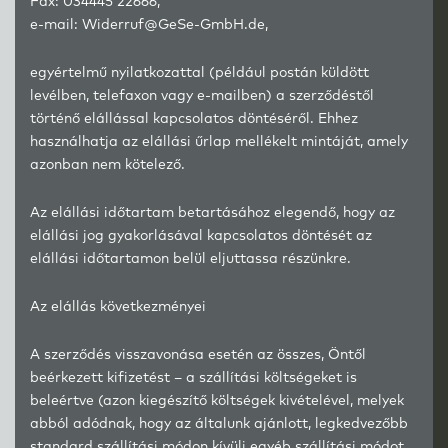
Fax: 034445 22666,
e-mail: Widerruf@GeSe-GmbH.de,
egyértelmű nyilatkozattal (például postán küldött
levélben, telefaxon vagy e-mailben) a szerződéstől
történő elállással kapcsolatos döntéséről. Ehhez
használhatja az elállási űrlap mellékelt mintáját, amely
azonban nem kötelező.
Az elállási időtartam betartásához elegendő, hogy az
elállási jog gyakorlásával kapcsolatos döntését az
elállási időtartamon belül eljuttassa részünkre.
Az elállás következményei
A szerződés visszavonása esetén az összes, Öntől
beérkezett kifizetést – a szállítási költségeket is
beleértve (azon kiegészítő költségek kivételével, melyek
abból adódnak, hogy az általunk ajánlott, legkedvezőbb
standard szállítási módon kívüli egyéb szállítási módot