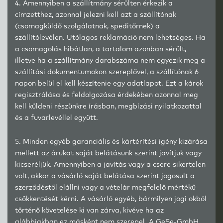
4. Amennyiben a szállítmány sérülten érkezik a
címzetthez, azonnal jelezni kell azt a szállítónak
(csomagküldő szolgálatnak, speditőrnek) a
szállítólevélen. Utólagos reklamáció nem lehetséges. Ha
a csomagolás hibátlan, a tartalom azonban sérült,
illetve ha a szállítmány darabszáma nem egyezik meg a
szállítási dokumentumokon szereplővel, a szállítónak 6
napon belül el kell készítenie egy adatlapot. Ezt a károk
regisztrálása és feldolgozása érdekében azonnal meg
kell küldeni részünkre írásban, megbízási nyilatkozattal
és a fuvarlevéllel együtt.
5. Minden egyéb garanciális és kártérítési igény kizárása
mellett az árukat saját belátásunk szerint javítjuk vagy
kicseréljük. Amennyiben a javítás vagy a csere sikertelen
volt, akkor a vásárló saját belátása szerint jogosult a
szerződéstől elállni vagy a vételár megfelelő mértékű
csökkentését kérni. A vásárló egyéb, bármilyen jogi okból
történő követelése ki van zárva, kivéve ha az
alábbiakban ez másként nem szerepel. A GeSe-GmbH